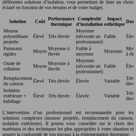
différentes solutions d’isolation, vous permettant de faire un choix
éclairé en fonction de vos besoins et de votre budget.
Performance
Complexité
Impact
Solution
Coût
Dura
thermique
d’installation
esthétique
Mousse
Moyenne
polyuréthane
Élevé
Très élevée
(nécessite un
Faible
Élev
projetée
professionnel)
Panneaux
Moyenne à
Faible à
Moy
Moyen
Moyenne
rigides
élevée
moyenne
à éle
Moyenne
Ouate de
Moyenne à
Moyen
(nécessite un
Faible
Élev
cellulose
élevée
professionnel)
Remplacement
Très
Élevé
Très élevée
Élevée
Variable
du caisson
élev
Isolation
Très
extérieure +
Élevé
Très élevée
Élevée
Variable
élev
habillage
L’intervention d’un professionnel est recommandée pour les
solutions complexes (mousse projetée, remplacement du caisson,
isolation extérieure). Il pourra vous conseiller sur le choix des
matériaux et des techniques les plus appropriées à votre situation et
assurer la conformité de vos travaux à la réglementation thermique.