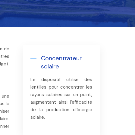
utres
Concentrateur
dget.
solaire
Le dispositif utilise des
lentilles pour concentrer les
rayons solaires sur un point,
s une
augmentant ainsi l’efficacité
us le
de la production d’énergie
miser
solaire.
aire.
onner