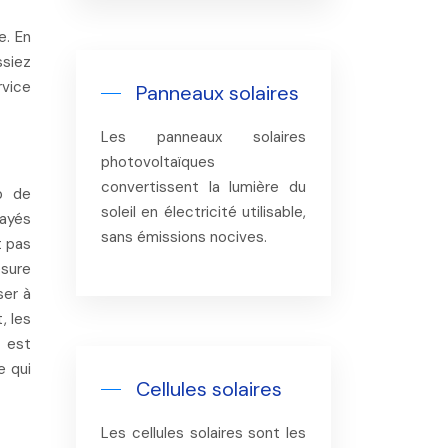
e. En
ssiez
rvice
Panneaux solaires
Les panneaux solaires
photovoltaïques
convertissent la lumière du
p de
soleil en électricité utilisable,
rayés
sans émissions nocives.
t pas
esure
ser à
, les
s est
e qui
Cellules solaires
Les cellules solaires sont les