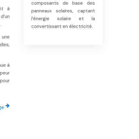
composants de base des
ôt à
panneaux solaires, captant
 d’un
l’énergie solaire et la
.
convertissant en électricité.
à une
lles,
nue à
 peur
 pour
ge