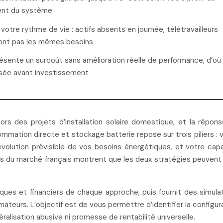
ent du système
votre rythme de vie : actifs absents en journée, télétravailleurs
n’ont pas les mêmes besoins
ésente un surcoût sans amélioration réelle de performance, d’où
isée avant investissement
rs des projets d’installation solaire domestique, et la répon
ommation directe et stockage batterie repose sur trois piliers : 
’évolution prévisible de vos besoins énergétiques, et votre cap
es du marché français montrent que les deux stratégies peuvent
ues et financiers de chaque approche, puis fournit des simula
ateurs. L’objectif est de vous permettre d’identifier la configur
éralisation abusive ni promesse de rentabilité universelle.