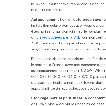
le niveau d’autonomie recherché. Chacune
budgets différents.
Autoconsommation directe avec revente
installation solaire domestique. Vous consom
êtes présent au domicile, et le surplus 
officielles publiées par la
CRE
, qui montrent 
4,00 centimes d’euro par kilowattheure pour l
vingt ans à compter de votre demande de r
Prenons une situation classique : une famill
le nord de la France, avec une consommatio
autoconsomme directement 3 000 kWh et re
0,25
€
) + (3 000 ×
0,04
€
) = 870 € par an,
convient particulièrement aux foyers don
approfondir cette approche, vous pouvez ob
Stockage partiel pour lisser la consomma
et 8 kWh, vise à couvrir les besoins de base