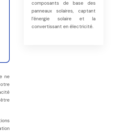
composants de base des
panneaux solaires, captant
l’énergie solaire et la
convertissant en électricité.
se ne
votre
acité
 être
tions
ation