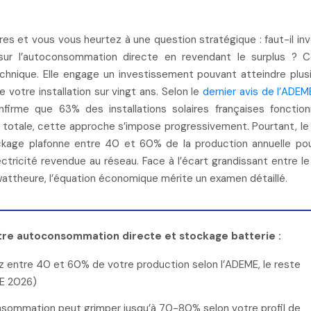
ur l’autoconsommation directe en revendant le surplus ? C
echnique. Elle engage un investissement pouvant atteindre plus
de votre installation sur vingt ans. Selon
le
dernier avis de
l’ADEM
nfirme que 63% des installations solaires françaises fonctio
totale, cette approche s’impose progressivement. Pourtant, le
age plafonne entre 40 et 60% de la production annuelle pou
ctricité revendue au réseau. Face à l’écart grandissant entre le 
lowattheure, l’équation économique mérite un examen détaillé.
ntre autoconsommation directe et stockage batterie :
entre 40 et 60% de votre production selon l’ADEME, le reste
RE 2026)
onsommation peut grimper jusqu’à 70-80% selon votre profil de