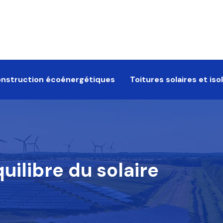
onstruction écoénergétiques
Toitures solaires et is
ilibre du solaire