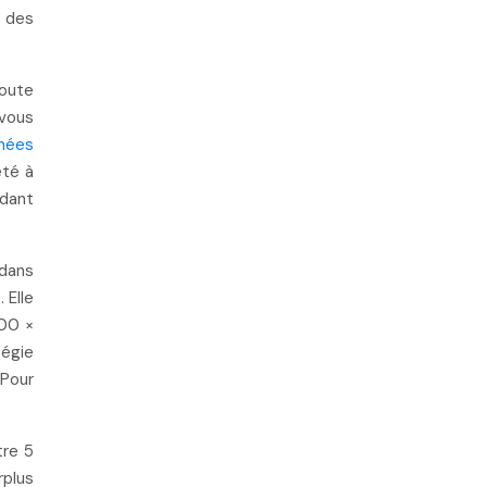
 des
toute
 vous
nées
eté à
ndant
 dans
%
. Elle
00 ×
tégie
 Pour
tre 5
rplus