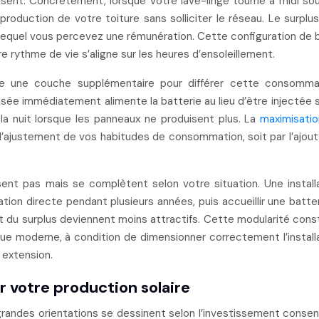
nt. Concrètement, lorsque votre lave-linge tourne à midi so
 production de votre toiture sans solliciter le réseau. Le surplu
lequel vous percevez une rémunération. Cette configuration de 
e rythme de vie s’aligne sur les heures d’ensoleillement.
e une couche supplémentaire pour différer cette consommat
lisée immédiatement alimente la batterie au lieu d’être injectée s
la nuit lorsque les panneaux ne produisent plus. La
maximisati
l’ajustement de vos habitudes de consommation, soit par l’ajout
ent pas mais se complètent selon votre situation. Une install
on directe pendant plusieurs années, puis accueillir une batter
at du surplus deviennent moins attractifs. Cette modularité cons
e moderne, à condition de dimensionner correctement l’install
 extension.
r votre production solaire
 grandes orientations se dessinent selon l’investissement consen