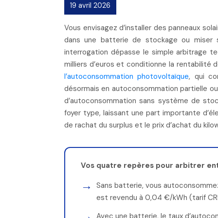
19 avril 2026
Vous envisagez d’installer des panneaux solaires et vous vous heurtez à une question stratégique : faut-il investir
dans une batterie de stockage ou miser s
interrogation dépasse le simple arbitrage t
milliers d’euros et conditionne la rentabilité 
l’autoconsommation photovoltaïque
, qui co
désormais en autoconsommation partielle ou 
d’autoconsommation sans système de stock
foyer type, laissant une part importante d’éle
de rachat du surplus et le prix d’achat du ki
Vos quatre repères pour arbitrer e
Sans batterie, vous autoconsommez 
est revendu à 0,04 €/kWh (tarif C
Avec une batterie, le taux d’autoc