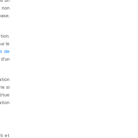
us un
s non
base,
ion.
ur le
on de
 d’un
ation
ie si
titue
ation
ti et