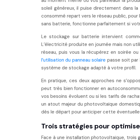
au moment même où vos panneaux la produise
soleil généreux, il puise directement dans la
consommé repart vers le réseau public, pour 
sans batterie, fonctionne parfaitement si votr
Le stockage sur batterie intervient comm
L’électricité produite en journée mais non uti
réseau, puis vous la récupérez en soirée ou 
l’utilisation du panneau solaire
passe soit par 
système de stockage adapté à votre profil.
En pratique, ces deux approches ne s’oppos
peut très bien fonctionner en autoconsommati
vos besoins évoluent ou si les tarifs de rach
un atout majeur du photovoltaïque domestiqu
dès le départ pour anticiper cette éventuelle
Trois stratégies pour optimise
Face à une installation photovoltaïque, trois