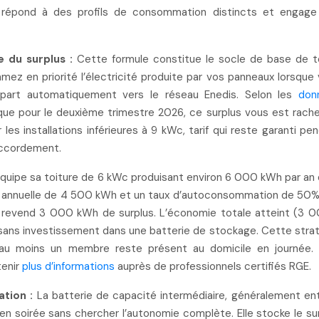
 répond à des profils de consommation distincts et engage
 du surplus :
Cette formule constitue le socle de base de 
mez en priorité l’électricité produite par vos panneaux lorsque
repart automatiquement vers le réseau
Enedis
. Selon les
don
que pour le deuxième trimestre 2026, ce surplus vous est rach
es installations inférieures à 9 kWc, tarif qui reste garanti pe
accordement.
e équipe sa toiture de 6 kWc produisant environ 6 000 kWh par an
n annuelle de 4 500 kWh et un taux d’autoconsommation de
50
vend 3 000 kWh de surplus. L’économie totale atteint (3 0
 sans investissement dans une batterie de stockage. Cette stra
t au moins un membre reste présent au domicile en journée.
tenir
plus d’informations
auprès de professionnels certifiés RGE.
tion :
La batterie de capacité intermédiaire, généralement en
 en soirée sans chercher l’autonomie complète. Elle stocke le su