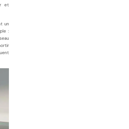
ir et
nt un
ple :
éseau
ortir
nuent